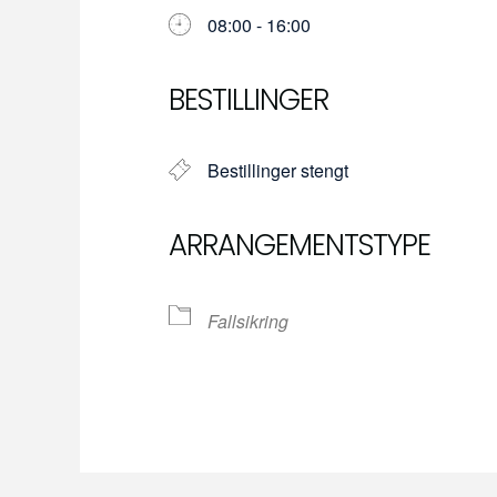
08:00 - 16:00
Download ICS
Google Calendar
iCalendar
Office 365
Outlook 
BESTILLINGER
Bestillinger stengt
ARRANGEMENTSTYPE
Fallsikring