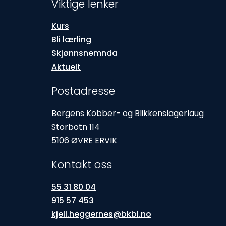
Viktige lenker
Kurs
Bli lærling
Skjønnsnemnda
Aktuelt
Postadresse
Bergens Kobber- og Blikkenslagerlaug
Storbotn 114
5106 ØVRE ERVIK
Kontakt oss
55 31 80 04
915 57 453
kjell.heggernes@bkbl.no